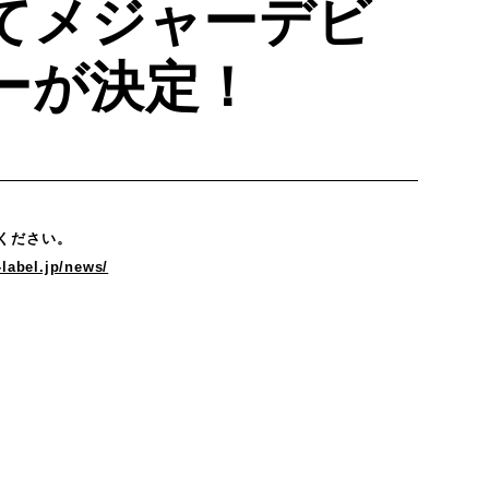
てメジャーデビ
ーが決定！
ください。
a-label.jp/news/