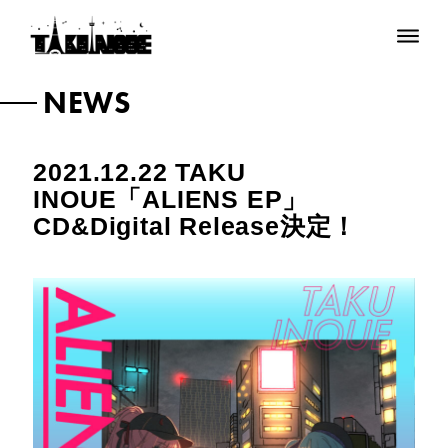
メ
ニ
ュ
NEWS
ー
を
開
閉
2021.12.22 TAKU
INOUE「ALIENS EP」
CD&Digital Release決定！